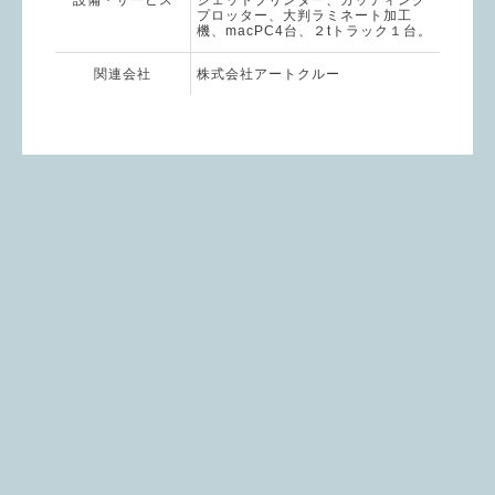
設備・サービス
ジェットプリンター、カッティング
プロッター、大判ラミネート加工
機、macPC4台、２tトラック１台。
関連会社
株式会社アートクルー